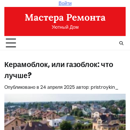
Перейти
Войти
к
Мастера Ремонта
содержимому
Уютный Дом
Керамоблок, или газоблок: что
лучше?
Опубликовано в
24 апреля 2025
автор:
pristroykin_