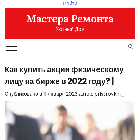
Перейти
Войти
к
Мастера Ремонта
содержимому
Уютный Дом
Как купить акции физическому
лицу на бирже в 2022 году? |
Опубликовано в
11 января 2023
автор:
pristroykin_