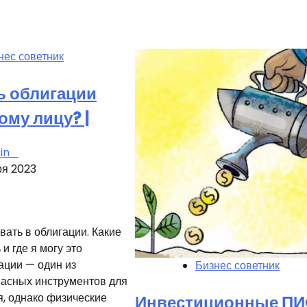
нес советник
ь облигации
му лицу? |
kin_
ря 2023
вать в облигации. Какие
и где я могу это
ации — один из
Бизнес советник
пасных инструментов для
, однако физические
Инвестиционные П