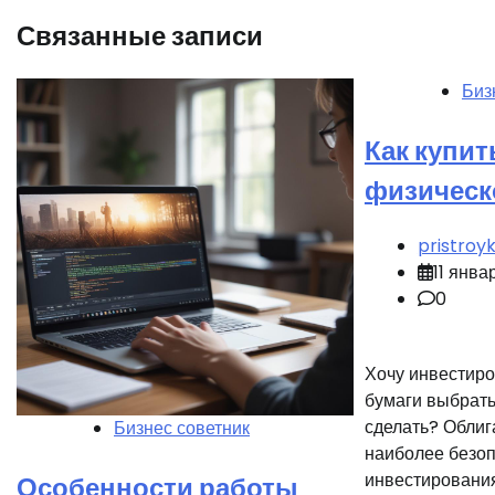
записям
Связанные записи
Биз
Как купит
физическо
pristroy
11 янва
0
Хочу инвестиро
бумаги выбрать 
сделать? Облиг
Бизнес советник
наиболее безо
инвестирования
Особенности работы