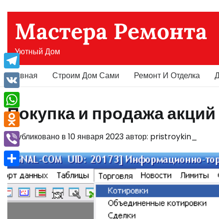
Перейти
к
Мастера Ремонта
содержимому
Уютный Дом
Главная
Строим Дом Сами
Ремонт И Отделка
Д
Telegram
VK
Покупка и продажа акций ч
WhatsApp
Odnoklassniki
Опубликовано в
10 января 2023
автор:
pristroykin_
Viber
Отправить