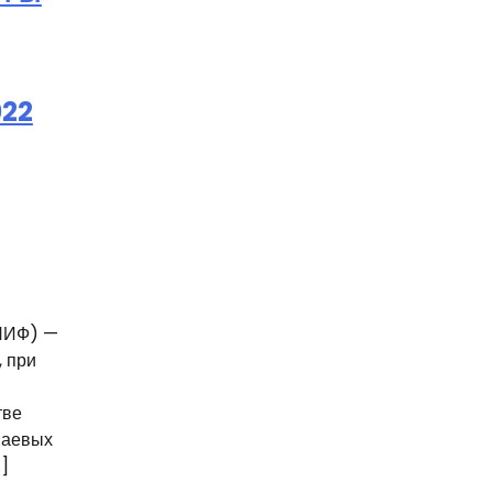
022
ПИФ) —
 при
тве
паевых
]