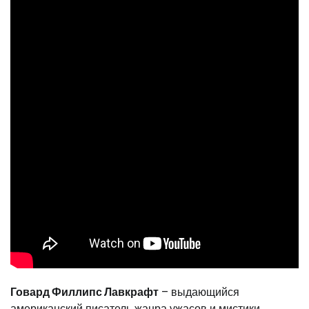
Говард Филлипс Лавкрафт
– выдающийся
американский писатель жанра ужасов и мистики.