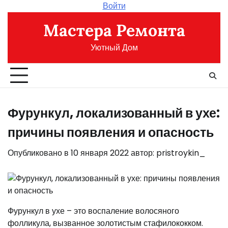
Перейти
Войти
к
Мастера Ремонта
содержимому
Уютный Дом
Фурункул, локализованный в ухе:
причины появления и опасность
Опубликовано в
10 января 2022
автор:
pristroykin_
Фурункул в ухе – это воспаление волосяного
фолликула, вызванное золотистым стафилококком.