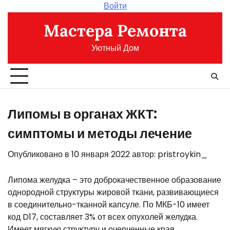
Перейти
Войти
к
Мастера Ремонта
содержимому
Уютный Дом
Липомы в органах ЖКТ:
симптомы и методы лечение
Опубликовано в
10 января 2022
автор:
pristroykin_
Липома желудка – это доброкачественное образование
однородной структуры жировой ткани, развивающиеся
в соединительно-тканной капсуле. По МКБ-10 имеет
код D17, составляет 3% от всех опухолей желудка.
Имеет мягкую структуру и очерченные края,