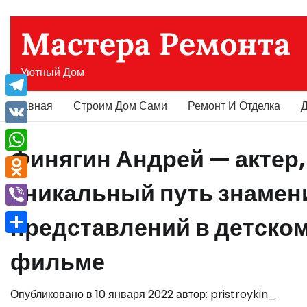
Перейти
к
Мастера Ремонта
содержимому
Уютный Дом
Главная
Строим Дом Сами
Ремонт И Отделка
Д
Telegram
VK
Финягин Андрей — актер,
WhatsApp
уникальный путь знамени
Odnoklassniki
Viber
представлений в детском
Отправить
фильме
Опубликовано в
10 января 2022
автор:
pristroykin_