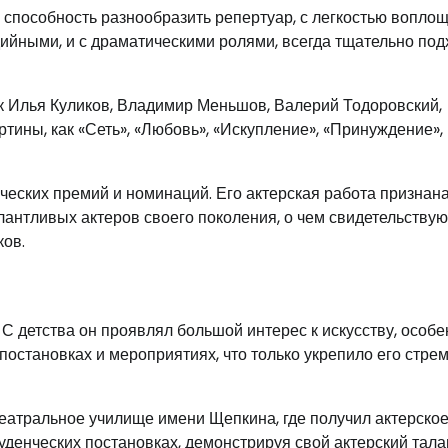
способность разнообразить репертуар, с легкостью вопло
дийными, и с драматическими ролями, всегда тщательно под
ак Илья Куликов, Владимир Меньшов, Валерий Тодоровский,
тины, как «Сеть», «Любовь», «Искупление», «Принуждение»,
еских премий и номинаций. Его актерская работа признана
алантливых актеров своего поколения, о чем свидетельствую
ков.
 С детства он проявлял большой интерес к искусству, особе
 постановках и мероприятиях, что только укрепило его стре
еатральное училище имени Щепкина, где получил актерско
уденческих постановках, демонстрируя свой актерский тала