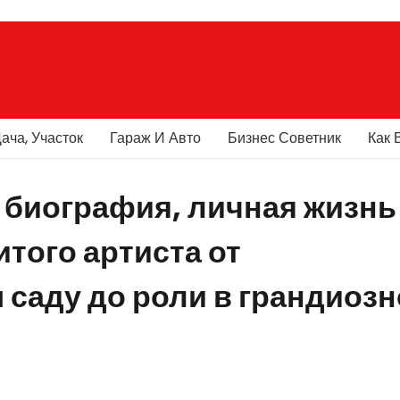
ача, Участок
Гараж И Авто
Бизнес Советник
Как 
 биография, личная жизнь
того артиста от
 саду до роли в грандиоз