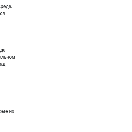
среде.
ися
яде
ральном
над
рые из