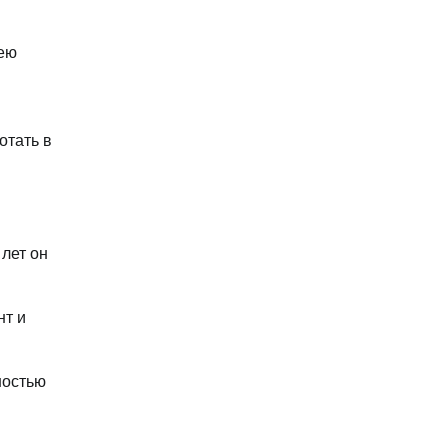
рею
отать в
 лет он
нт и
ностью