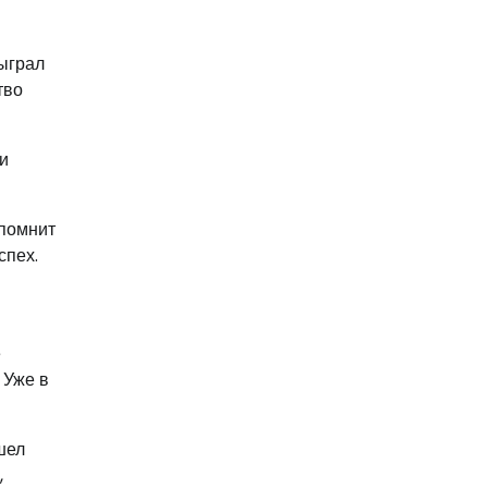
ыграл
тво
и
 помнит
спех.
е
 Уже в
шел
,