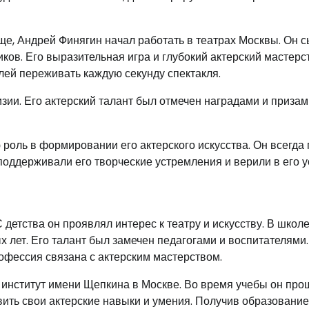
е, Андрей Финягин начал работать в театрах Москвы. Он с
иков. Его выразительная игра и глубокий актерский мастерс
лей переживать каждую секунду спектакля.
зии. Его актерский талант был отмечен наградами и призам
роль в формировании его актерского искусства. Он всегда
поддерживали его творческие устремления и верили в его у
 детства он проявлял интерес к театру и искусству. В школ
х лет. Его талант был замечен педагогами и воспитателями.
рофессия связана с актерским мастерством.
институт имени Щепкина в Москве. Во время учебы он про
вить свои актерские навыки и умения. Получив образование