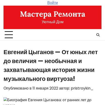
Перейти
Войти
к
Мастера Ремонта
содержимому
Уютный Дом
Евгений Цыганов — От юных лет
до величия — необычная и
захватывающая история жизни
музыкального виртуоза!
Опубликовано в
11 января 2022
автор:
pristroykin_