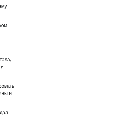
ему
ком
тала,
 и
ровать
ины и
здал