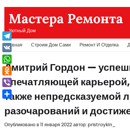
Перейти
к
Мастера Ремонта
содержимому
Уютный Дом
Главная
Строим Дом Сами
Ремонт И Отделка
Д
Telegram
VK
Дмитрий Гордон — успеш
WhatsApp
впечатляющей карьерой,
Odnoklassniki
Viber
также непредсказуемой 
Отправить
разочарований и достиж
Опубликовано в
11 января 2022
автор:
pristroykin_