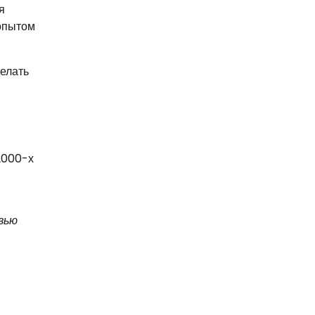
я
 опытом
елать
2000-х
рвью
и