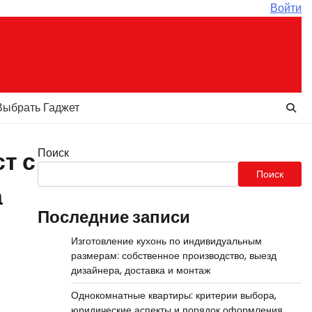
Войти
Выбрать Гаджет
Поиск
т с
Поиск
а
Последние записи
Изготовление кухонь по индивидуальным
размерам: собственное производство, выезд
дизайнера, доставка и монтаж
Однокомнатные квартиры: критерии выбора,
юридические аспекты и порядок оформления