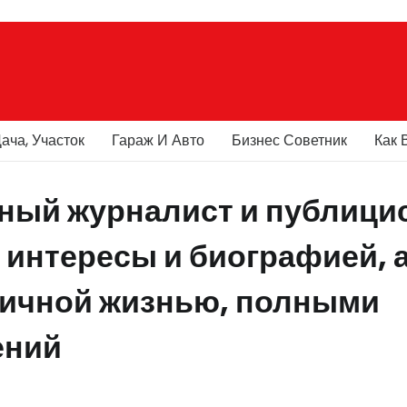
ача, Участок
Гараж И Авто
Бизнес Советник
Как 
ный журналист и публицис
 интересы и биографией, 
личной жизнью, полными
ений