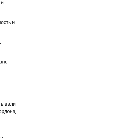
 и
ость и
,
анс
итывали
ордона,