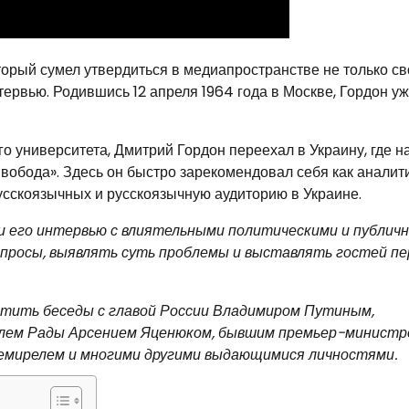
торый сумел утвердиться в медиапространстве не только с
ервью. Родившись 12 апреля 1964 года в Москве, Гордон уж
го университета, Дмитрий Гордон переехал в Украину, где н
вобода». Здесь он быстро зарекомендовал себя как аналити
сскоязычных и русскоязычную аудиторию в Украине.
 его интервью с влиятельными политическими и публич
просы, выявлять суть проблемы и выставлять гостей пе
тить беседы с главой России Владимиром Путиным,
лем Рады Арсением Яценюком, бывшим премьер-минист
емирелем и многими другими выдающимися личностями.