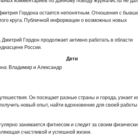
льных комментариев по данному поводу журналисты не дал
Дмитрия Гордона остается непонятным. Отношения с бывш
того круга. Публичной информации о возможных новых
, Дмитрий Гордон продолжает активно работать в области
едиасцене России.
Дети
ына: Владимир и Александр
тешествия. Он посещает разные страны и города, узнает и
 получить новый опыт, найти вдохновение для своей работы
егулярно занимается фитнесом и следит за своим физическ
авляющая счастливой и успешной жизни.