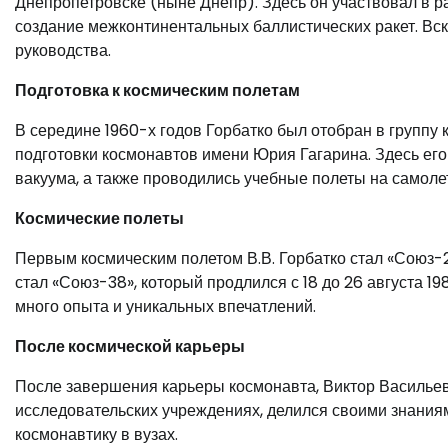
Днепропетровске (ныне Днепр). Здесь он участвовал в р
создание межконтинентальных баллистических ракет. Вс
руководства.
Подготовка к космическим полетам
В середине 1960-х годов Горбатко был отобран в группу
подготовки космонавтов имени Юрия Гагарина. Здесь его
вакуума, а также проводились учебные полеты на самоле
Космические полеты
Первым космическим полетом В.В. Горбатко стал «Союз-28
стал «Союз-38», который продлился с 18 до 26 августа 1
много опыта и уникальных впечатлений.
После космической карьеры
После завершения карьеры космонавта, Виктор Васильев
исследовательских учреждениях, делился своими знани
космонавтику в вузах.