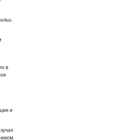
ильи.
м
ях в
роя
ации и
изучал
ником.