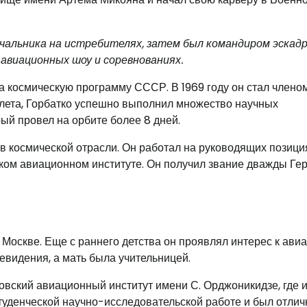
чальника на истребителях, затем был командиром эскадр
 авиационных шоу и соревнованиях.
на космическую программу СССР. В 1969 году он стал члено
олета, Горбатко успешно выполнил множество научных
ый провел на орбите более 8 дней.
в космической отрасли. Он работал на руководящих позици
ском авиационном институте. Он получил звание дважды Ге
 Москве. Еще с раннего детства он проявлял интерес к ави
евидения, а мать была учительницей.
вский авиационный институт имени С. Орджоникидзе, где 
студенческой научно-исследовательской работе и был отлич