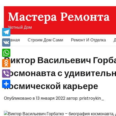
Перейти
к
Мастера Ремонта
содержимому
Уютный Дом
Главная
Строим Дом Сами
Ремонт И Отделка
Д
Telegram
VK
Виктор Васильевич Горб
WhatsApp
космонавта с удивитель
Odnoklassniki
Viber
космической карьере
Отправить
Опубликовано в
13 января 2022
автор:
pristroykin_