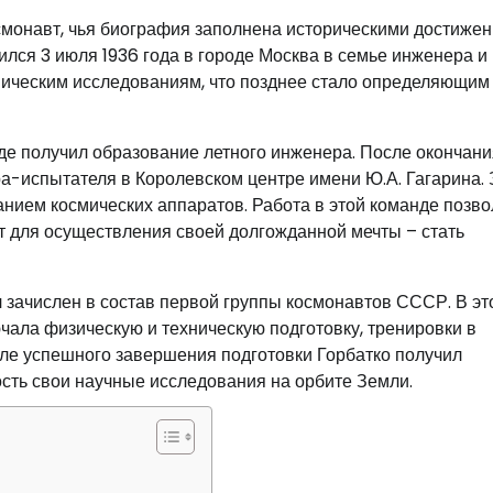
смонавт, чья биография заполнена историческими достиже
лся 3 июля 1936 года в городе Москва в семье инженера и 
смическим исследованиям, что позднее стало определяющим
где получил образование летного инженера. После окончани
ра-испытателя в Королевском центре имени Ю.А. Гагарина. 
нием космических аппаратов. Работа в этой команде позв
т для осуществления своей долгожданной мечты – стать
л зачислен в состав первой группы космонавтов СССР. В эт
чала физическую и техническую подготовку, тренировки в
ле успешного завершения подготовки Горбатко получил
ость свои научные исследования на орбите Земли.