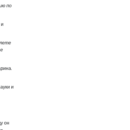
ию по
 и
олете
ые
арина.
ауки и
ду он
о-