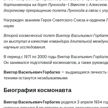
бортинженера на борт Лунохода-1. Вместе с Алексеем
досрочному прекращению полета Лунохода в связи с ух
Награжден званием Героя Советского Союза и орденом 
науки.
Второй космический полет Виктор Васильевич Горбатк
он выступал в качестве командира длительной междуна
научные исследования.
В период с 1971 по 2000 годы Виктор Васильевич Горбатк
Он занимался подготовкой космонавтов, а также руковод
Виктор Васильевич Горбатко
— выдающаяся личность в 
техники останутся незабываемыми.
Биография космонавта
Виктор Васильевич Горбатко
родился 3 апреля 1934 го
успешно окончил Харьковское высшее авиационное учил