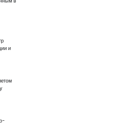
енным в
тр
ции и
летом
у
о-