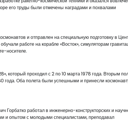
азработке ракетно-космической техники и оказался вовлеч
коре его труды были отмечены наградами и похвалами
 космонавтов и отправлен на специальную подготовку в Цен
 обучали работе на корабле «Восток», симуляторам гравита
те-носителе.
», который проходил с 2 по 10 марта 1978 года. Вторым по
980 года. Оба полета были успешными и принесли космонавт
ич Горбатко работал в инженерно-конструкторских и научн
ями и опытом с молодыми специалистами, преподавал