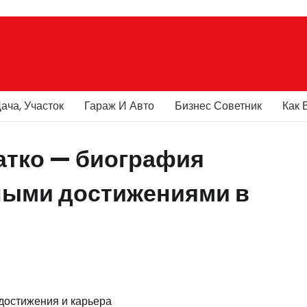
ача, Участок
Гараж И Авто
Бизнес Советник
Как 
атко — биография
ными достижениями в