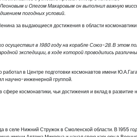
 Леоновым и Олегом Макаровым он выполнил важную мисс
удшением погодных условий.
Ленина за выдающиеся достижения в области космонавтики
о осуществил в 1980 году на корабле Союз-28. В этом п
родной экспедиции, в ходе которой проводились различн
о работал в Центре подготовки космонавтов имени Ю.А.Гаг
ил научно-инженерной группой.
сфере космонавтики, чьи достижения и вклад в развитие н
да в селе Нижний Стружок в Смоленской области. В 1955 го
ище имени Артема Микояна и начал свою карьеру в Военн