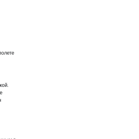
полете
кой.
е
н