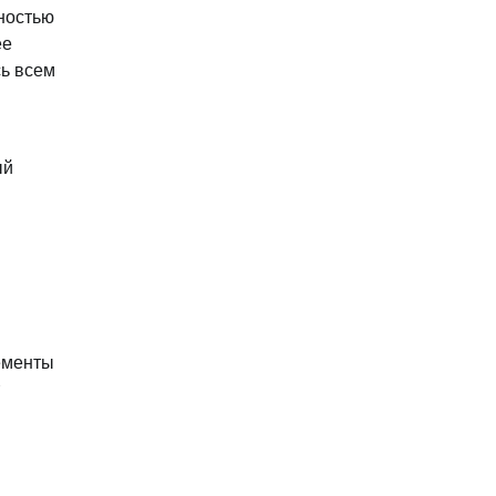
ностью
ее
сь всем
ый
лементы