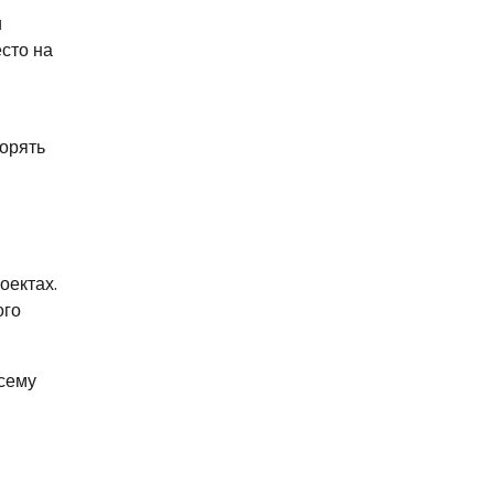
и
сто на
корять
оектах.
ого
всему