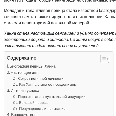
июня 1989 года в городе Ленинграде, но свою музыкальн
Молодая и талантливая певица стала известной благода
сочиняет сама, а также виртуозности в исполнении. Ханн
стилем и неповторимой вокальной манерой.
Ханна стала настоящим сенсацией и удачно сочетает в
электроники до рэпа и хип-хопа. Ее хиты несут в себе
захватывает и вдохновляет своих слушателей.
Содержание
Биография певицы Ханна
Настоящее имя
Секрет истинной личности
Как Ханна стала ее псевдонимом
История успеха
Первые шаги в музыкальной индустрии
Большой прорыв
Популярность и признание
Вопрос-ответ: