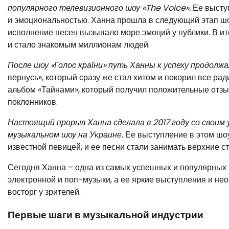
популярного телевизионного шоу «The Voice».
Ее выступ
и эмоциональностью. Ханна прошла в следующий этап шо
исполнение песен вызывало море эмоций у публики. В ит
и стало знакомым миллионам людей.
После шоу «Голос країни» путь Ханны к успеху продолжа
вернусь», который сразу же стал хитом и покорил все ра
альбом «Тайнами», который получил положительные отзы
поклонников.
Настоящий прорыв Ханна сделала в 2017 году со своим
музыкальном шоу на Украине.
Ее выступление в этом шоу
известной певицей, и ее песни стали занимать верхние с
Сегодня Ханна – одна из самых успешных и популярных п
электронной и поп-музыки, а ее яркие выступления и н
восторг у зрителей.
Первые шаги в музыкальной индустрии