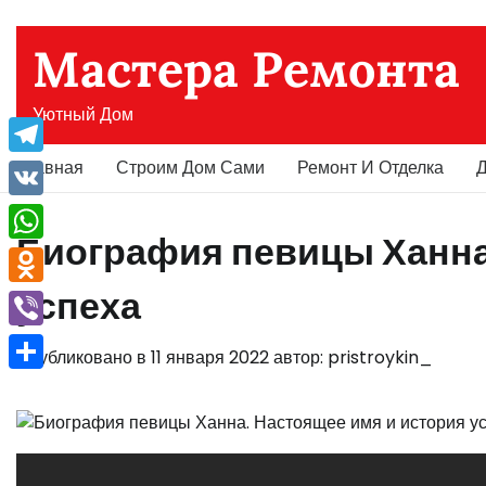
Перейти
к
Мастера Ремонта
содержимому
Уютный Дом
Главная
Строим Дом Сами
Ремонт И Отделка
Д
Telegram
VK
Биография певицы Ханна
WhatsApp
успеха
Odnoklassniki
Viber
Опубликовано в
11 января 2022
автор:
pristroykin_
Отправить