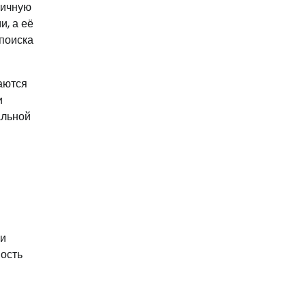
личную
и, а её
 поиска
аются
и
альной
 и
ность