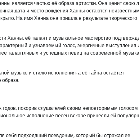
анны является частью её образа артистки. Она ценит свою 
Точная дата и место рождения Ханны остаются неизвестным
крыто. На имя Ханна она пришла в результате творческого
сти Ханны, её талант и музыкальное мастерство подтвержд
характерный и узнаваемый голос, энергичные выступления 
олее талантливых и успешных певиц на современной музык
ной музыке и стилю исполнения, а её тайна остаётся
 образа.
х годов, покорив слушателей своим неповторимым голосом
циональное исполнение песен вскоре принесли ей популяр
 для себя подходящий псевдоним, который бы отражал ее