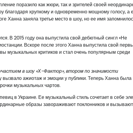
ление поразило как жюри, так и зрителей своей неординар
у благодаря хрупкому и одновременно мощному голосу, а 
оге Ханна заняла третье место в шоу, но ее имя запомнило
лся.
В 2015 году она выпустила свой дебютный сингл «Не
диостанции. Вскоре после этого Ханна выпустила свой перв
вы музыкальных критиков и стал очень популярным среди
 участием в шоу «Х-Фактор», втором по значимости
 вызвало ажиотаж и эмоции у публики. Теперь Ханна была
трочки музыкальных чартов.
евиц в Украине. Ее музыкальный стиль сочетает в себе э
еординарные образы завораживают поклонников и вызывают