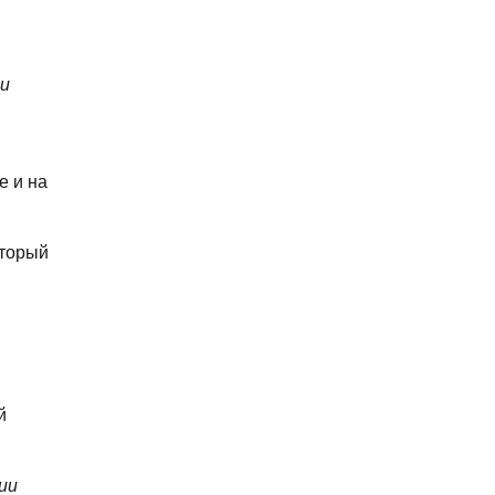
 и
е и на
оторый
й
сии