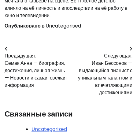
мечтала о карьере на сцене. Её тяжёлое детство
влияло на её личность и впоследствии на её работу в
кино и телевидении.
Опубликовано в
Uncategorised
Навигация
Предыдущая:
Следующая:
по
Семак Анна — биография,
Иван Бессонов —
записям
достижения, личная жизнь
выдающийся пианист с
— Новости и самая свежая
уникальным талантом и
информация
впечатляющими
достижениями
Связанные записи
Uncategorised