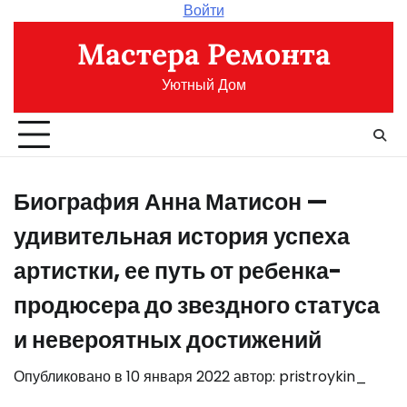
Перейти
Войти
к
Мастера Ремонта
содержимому
Уютный Дом
Биография Анна Матисон —
удивительная история успеха
артистки, ее путь от ребенка-
продюсера до звездного статуса
и невероятных достижений
Опубликовано в
10 января 2022
автор:
pristroykin_