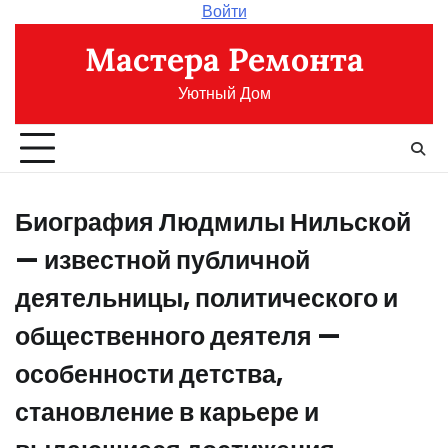
Перейти
Войти
к
Мастера Ремонта
содержимому
Уютный Дом
Биография Людмилы Нильской
— известной публичной
деятельницы, политического и
общественного деятеля —
особенности детства,
становление в карьере и