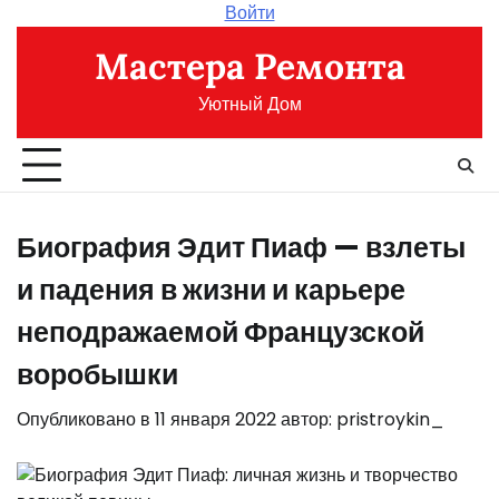
Перейти
Войти
к
Мастера Ремонта
содержимому
Уютный Дом
Биография Эдит Пиаф — взлеты
и падения в жизни и карьере
неподражаемой Французской
воробышки
Опубликовано в
11 января 2022
автор:
pristroykin_