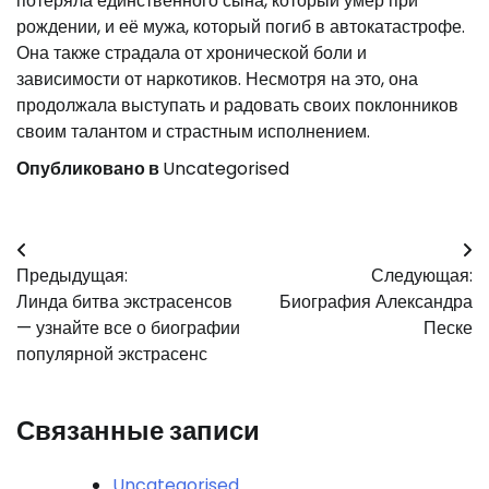
потеряла единственного сына, который умер при
рождении, и её мужа, который погиб в автокатастрофе.
Она также страдала от хронической боли и
зависимости от наркотиков. Несмотря на это, она
продолжала выступать и радовать своих поклонников
своим талантом и страстным исполнением.
Опубликовано в
Uncategorised
Навигация
Предыдущая:
Следующая:
по
Линда битва экстрасенсов
Биография Александра
записям
— узнайте все о биографии
Песке
популярной экстрасенс
Связанные записи
Uncategorised