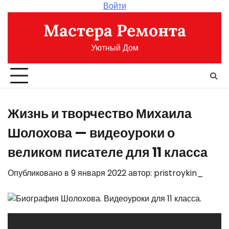
Перейти
Войти
к
Мастера Ремонта
содержимому
Уютный Дом
Жизнь и творчество Михаила
Шолохова — видеоуроки о
великом писателе для 11 класса
Опубликовано в
9 января 2022
автор:
pristroykin_