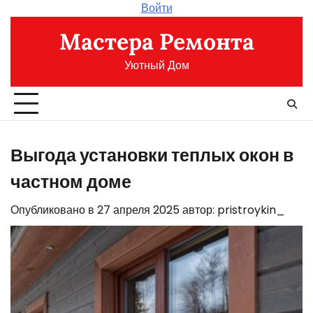
Перейти
Войти
к
Мастера Ремонта
содержимому
Уютный Дом
Выгода установки теплых окон в
частном доме
Опубликовано в
27 апреля 2025
автор:
pristroykin_