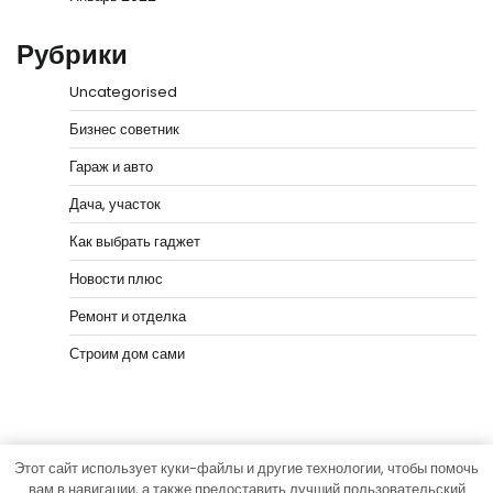
Рубрики
Uncategorised
Бизнес советник
Гараж и авто
Дача, участок
Как выбрать гаджет
Новости плюс
Ремонт и отделка
Строим дом сами
Этот сайт использует куки-файлы и другие технологии, чтобы помочь
Copyright © 2026
Мастера Ремонта
Тема News Bank
вам в навигации, а также предоставить лучший пользовательский