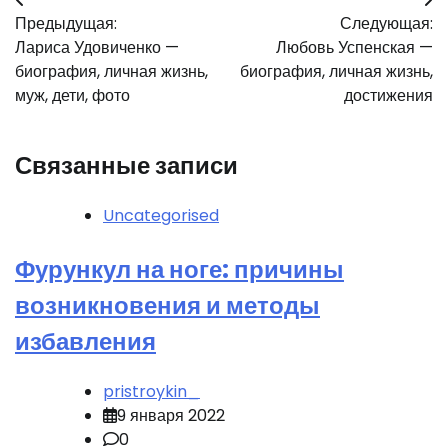
Навигация
Предыдущая:
Следующая:
по
Лариса Удовиченко —
Любовь Успенская —
записям
биография, личная жизнь,
биография, личная жизнь,
муж, дети, фото
достижения
Связанные записи
Uncategorised
Фурункул на ноге: причины
возникновения и методы
избавления
pristroykin_
9 января 2022
0