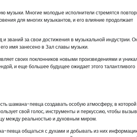
ю музыки. Многие молодые исполнители стремятся повтор
новения для многих музыкантов, и его влияние продолжает
 и званий за свои достижения в музыкальной индустрии. О
его имя занесено в Зал славы музыки.
ивляет своих поклонников новыми произведениями и уник
ендой, и еще большее будущее ожидает этого талантливого
ость шамана-певца создавать особую атмосферу, в которой
ользует свой голос, инструменты и перкуссию, чтобы вызыв
ицу между реальностью и духовным миром.
ана-певца общаться с духами и добывать из них информаци