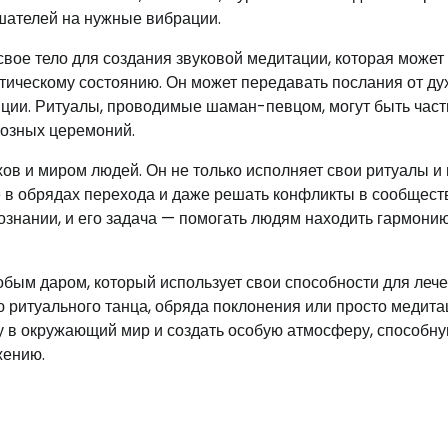
ушателей на нужные вибрации.
свое тело для создания звуковой медитации, которая может
атическому состоянию. Он может передавать послания от ду
иции. Ритуалы, проводимые шаман-певцом, могут быть час
иозных церемоний.
 и миром людей. Он не только исполняет свои ритуалы и 
е в обрядах перехода и даже решать конфликты в сообщест
ознании, и его задача — помогать людям находить гармонию
бым даром, который использует свои способности для лече
 ритуального танца, обряда поклонения или просто медита
у в окружающий мир и создать особую атмосферу, способн
жению.