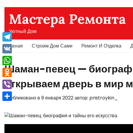
Перейти
к
Мастера Ремонта
содержимому
Уютный Дом
Главная
Строим Дом Сами
Ремонт И Отделка
Д
Telegram
VK
Шаман-певец — биографи
WhatsApp
открываем дверь в мир м
Odnoklassniki
Viber
Опубликовано в
9 января 2022
автор:
pristroykin_
Отправить