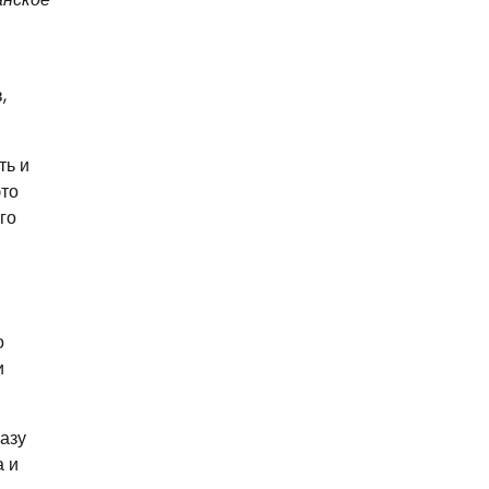
,
ть и
это
го
о
и
азу
а и