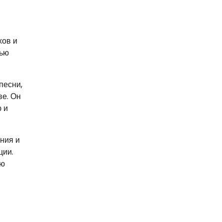
хов и
тью
песни,
ве. Он
 и
ния и
ции.
ую