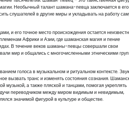
чение тысячелетий. Шаман-певец – это таинственная фигур
 магии. Необычный талант шамана-певца заключается в его
ить слушателей в другие миры и укладывать на работу сам
ми, и его точное место происхождения остается неизвест
племенам Африки и Азии, где шаманская магия и пение
рядах. В течение веков шаманы-певцы совершали свои
авали мир и общались с многочисленными этническими груп
ванием голоса в музыкальном и ритуальном контексте. Звук
ное вызвать транс и изменять состояния сознания. Шаманс
 музыкой, а также пляской и танцами, помогая укреплять
будучи переводчиком между миром видимым и невидимым,
лялся значимой фигурой в культуре и обществе.