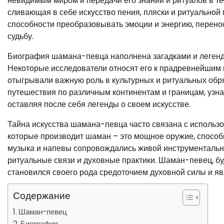
невидимым миром и передачи его знаний и ритуалов в те
сливающая в себе искусство пения, пляски и ритуальной
способности преобразовывать эмоции и энергию, перенос
судьбу.
Биография шамана-певца наполнена загадками и легенда
Некоторые исследователи относят его к прадревнейшим 
отыгрывали важную роль в культурных и ритуальных об
путешествия по различным континентам и границам, узн
оставляя после себя легенды о своем искусстве.
Тайна искусства шамана-певца часто связана с использо
которые производит шаман – это мощное оружие, способ
музыка и напевы сопровождались живой инструментальной
ритуальные связи и духовные практики. Шаман-певец, 
становился своего рода средоточием духовной силы и яв
Содержание
Шаман-певец
Биография