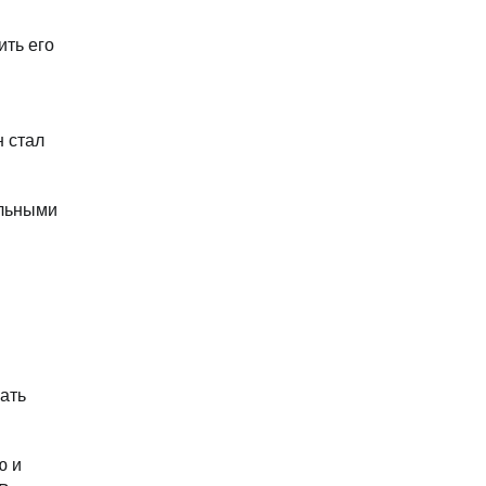
ить его
н стал
альными
ать
ю и