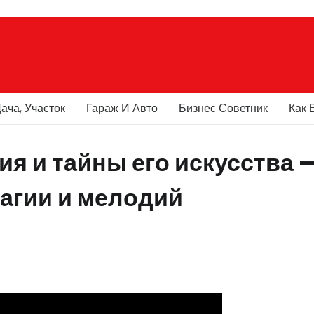
ача, Участок
Гараж И Авто
Бизнес Советник
Как 
я и тайны его искусства 
агии и мелодий