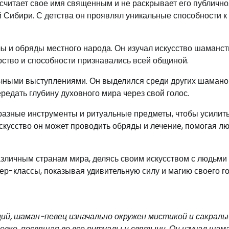
считает свое имя священным и не раскрывает его публично
Сибири. С детства он проявлял уникальные способности к
ы и обряды местного народа. Он изучал искусство шаманст
ерство и способности признавались всей общиной.
чными выступлениями. Он выделился среди других шамано
едать глубину духовного мира через свой голос.
разные инструменты и ритуальные предметы, чтобы усилит
 искусство он может проводить обряды и лечение, помогая л
зличным странам мира, делясь своим искусством с людьми
ер-классы, показывая удивительную силу и магию своего го
ий, шаман-певец изначально окружен мистикой и сакрал
овке, посвящая во все ритуалы и святыни. Он изучал шам