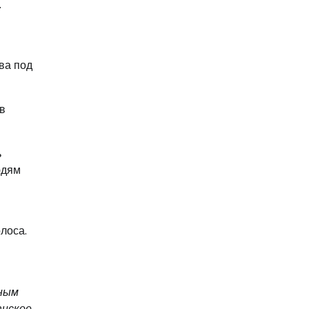
.
ва под
в
ь
юдям
лоса.
ьным
анское