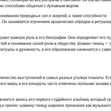
ми способами общения с духовным миром.
нимании природных сил и энергий, а также способности
 Он занимается изучением архаических обрядов и ритуалов
ают важную роль в его биографии. Они определяют его пу
тей и понимание своей роли в обществе. Шаман-певец — 
ритуалы и духовность, и его образование начинается с само
личество выступлений в самых разных уголках планеты. Ег
сего мира, и его концерты часто отмечены полными залами 
яется запись его первого студийного альбома, который ср
д и принес шаману-певцу широкое признание как музыкант