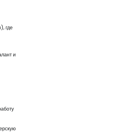
), где
алант и
работу
терскую