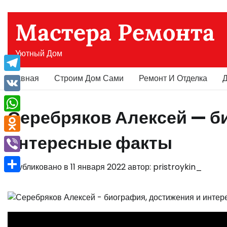
Перейти
к
Мастера Ремонта
содержимому
Уютный Дом
Главная
Строим Дом Сами
Ремонт И Отделка
Д
Telegram
VK
Серебряков Алексей — б
WhatsApp
интересные факты
Odnoklassniki
Viber
Опубликовано в
11 января 2022
автор:
pristroykin_
Отправить