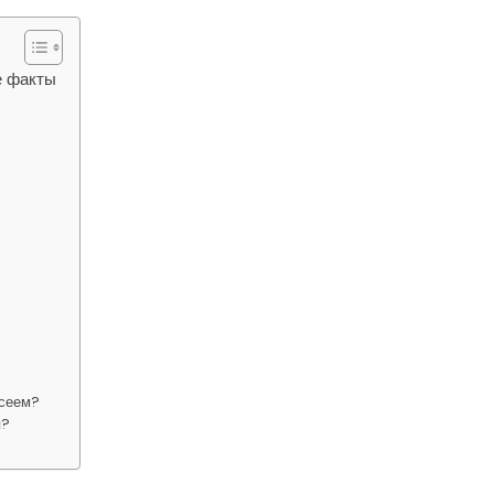
е факты
ксеем?
я?