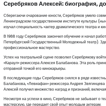
Серебряков Алексей: биография, д
Сберегаючи очарование юности, Серебряков умело совме
Ленинградском государственном институте культуры (нын
изучал специальность «актер драматического театра и кин
В 1988 году Серебряков закончил обучение и начал раб
Петербургский Государственный Молодежный театр). Зде
профессиональное мастерство.
Успех на театральной сцене позволил Серебрякову войти 
«Караул» режиссера Алексея Балабанова. Эта роль прине
отправной точкой его кинокарьеры.
В последующие годы Серебряков снялся в ряде известных
Балабанова, «Левиафан» режиссера Андрея Звягинцева 
Алексей получил множество наград и признаний, включая
Несмотря на успехи в кино, Серебряков не забывает о те
мастерскую, где передает свой опыт молодым актерам.