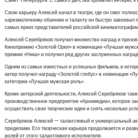
Санкт-Петербурге. С самого детства проявлял интерес к 
Свою карьеру Алексей начал в театре, где он смог полно
харизматичному обаянию и таланту он быстро завоевал п
самых ярких представителей российской кинематографии
Алексей Серебряков получил множество наград и призов
Кинопремию «Золотой Орел» в номинации «Лучшая мужск
премию «Ника» и получил ряд других заслуженных наград
Одним из самых известных и успешных фильмов, в которы
актер получил награду «Золотой глобус» в номинации «Л
категории «Лучшая мужская роль».
Кроме актерской деятельности, Алексей Серебряков такж
производственное предприятие «Архимедиа», которое за
осуществить свои творческие идеи и снять несколько ус
Серебряков Алексей — талантливый и универсальный актер
пределами. Его творческая карьера продолжается и разв
ролей от этого талантливого исполнителя.