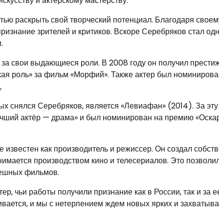
искусству и актерскому мастерству.
стью раскрыть свой творческий потенциал. Благодаря своем
ризнание зрителей и критиков. Вскоре Серебряков стал од
.
 за свои выдающиеся роли. В 2008 году он получил прести
ая роль» за фильм «Морфий». Также актер был номинирова
.
х снялся Серебряков, является «Левиафан» (2014). За эту
учший актёр — драма» и был номинирован на премию «Оскар
е известен как производитель и режиссер. Он создал собст
нимается производством кино и телесериалов. Это позволи
пешных фильмов.
, чьи работы получили признание как в России, так и за е
ивается, и мы с нетерпением ждем новых ярких и захваты