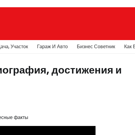
ача, Участок
Гараж И Авто
Бизнес Советник
Как 
иография, достижения и