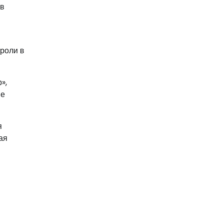
 в
 роли в
»,
ие
я
ая