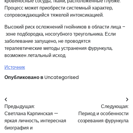
кровеносные сосуды, ткани, расположенные глубже.
Процесс может приобрести системный характер,
сопровождающийся тяжелой интоксикацией.
Высокий риск осложнений гнойников в области лица –
зоне подбородка, носогубного треугольника. Если
заболевание запущено, не проводятся
терапевтические методы устранения фурункула,
возможен летальный исход.
Источник
Опубликовано в
Uncategorised
Навигация
Предыдущая:
Следующая:
по
Светлана Карпинская —
Период и особенности
записям
яркая личность, интересная
созревания фурункула
биография и