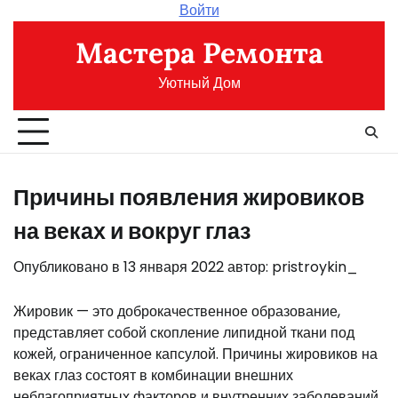
Перейти
Войти
к
Мастера Ремонта
содержимому
Уютный Дом
Причины появления жировиков
на веках и вокруг глаз
Опубликовано в
13 января 2022
автор:
pristroykin_
Жировик — это доброкачественное образование,
представляет собой скопление липидной ткани под
кожей, ограниченное капсулой. Причины жировиков на
веках глаз состоят в комбинации внешних
неблагоприятных факторов и внутренних заболеваний