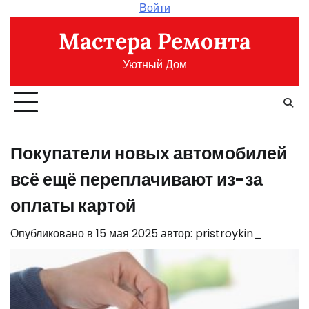
Перейти
Войти
к
Мастера Ремонта
содержимому
Уютный Дом
Покупатели новых автомобилей
всё ещё переплачивают из-за
оплаты картой
Опубликовано в
15 мая 2025
автор:
pristroykin_