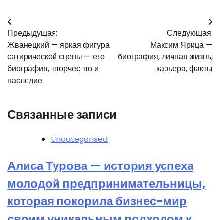
Навигация
Предыдущая:
Следующая:
по
Жванецкий — яркая фигура
Максим Ярица —
записям
сатирической сцены — его
биография, личная жизнь,
биография, творчество и
карьера, факты
наследие
Связанные записи
Uncategorised
Алиса Турова — история успеха
молодой предпринимательницы,
которая покорила бизнес-мир
своим уникальным подходом к