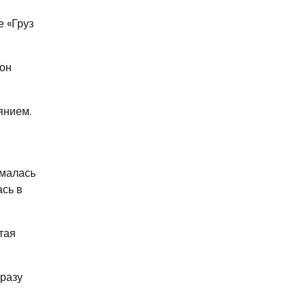
 «Груз
лон
янием.
ималась
ась в
тая
сразу