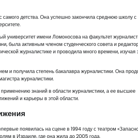
с самого детства. Она успешно закончила среднюю школу с
ерситете.
ный университет имени Ломоносова на факультет журналист
зни, была активным членом студенческого совета и редакто
тической журналистике и проводила много времени, изучая 
чием и получила степень бакалавра журналистики. Она про
 магистра журналистики.
 применению знаний в области журналистики, а ее высшее
ижений и карьеры в этой области.
ижения
впервые появилась на сцене в 1994 году с театром «Запасн
олям в Израиле, где она жила до 2005 года.