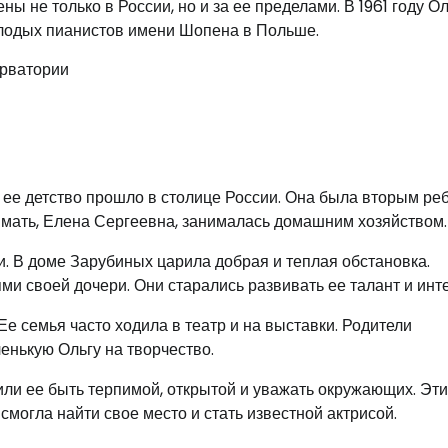
 не только в России, но и за ее пределами. В 1961 году О
лодых пианистов имени Шопена в Польше.
ерватории
е ее детство прошло в столице России. Она была вторым ре
а мать, Елена Сергеевна, занималась домашним хозяйством.
. В доме Зарубиных царила добрая и теплая обстановка.
и своей дочери. Они старались развивать ее талант и инт
е семья часто ходила в театр и на выставки. Родители
енькую Ольгу на творчество.
ли ее быть терпимой, открытой и уважать окружающих. Эти
 смогла найти свое место и стать известной актрисой.