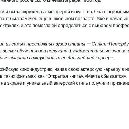
менного российского кинематографа: 1980 год.
ти и была окружена атмосферой искусства. Она с огромны
лант был замечен еще в школьном возрасте. Уже в начальн
ектаклях, и это помогло ей определиться с выбором профес
дин из самых престижных вузов страны — Санкт-Петербу
о время обучения она получила фундаментальные знания 
ые сыграли важную роль в ее дальнейшей карьере.
ссийскую киноиндустрию, начав свою актерскую карьеру в н
таких фильмах, как «Открытая книга», «Мечта сбывается»,
е на экране и уникальный актерский стиль получили признан