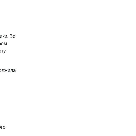
ики. Во
ром
эту
должила
ого