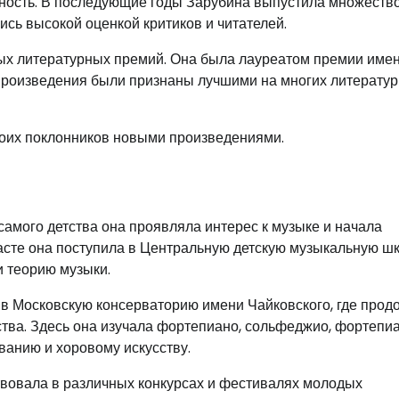
тность. В последующие годы Зарубина выпустила множеств
ись высокой оценкой критиков и читателей.
ых литературных премий. Она была лауреатом премии име
 произведения были признаны лучшими на многих литерату
воих поклонников новыми произведениями.
 самого детства она проявляла интерес к музыке и начала
расте она поступила в Центральную детскую музыкальную ш
и теорию музыки.
в Московскую консерваторию имени Чайковского, где прод
ства. Здесь она изучала фортепиано, сольфеджио, фортеп
ванию и хоровому искусству.
твовала в различных конкурсах и фестивалях молодых