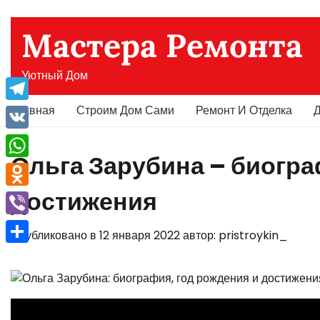
Перейти
к
Мастера Ремонта
содержимому
Уютный Дом
Главная
Строим Дом Сами
Ремонт И Отделка
Д
Telegram
VK
Ольга Зарубина – биогра
WhatsApp
достижения
Odnoklassniki
Viber
Опубликовано в
12 января 2022
автор:
pristroykin_
Отправить