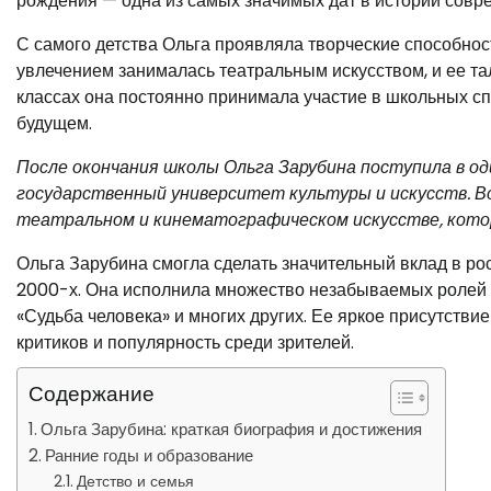
рождения — одна из самых значимых дат в истории совре
С самого детства Ольга проявляла творческие способнос
увлечением занималась театральным искусством, и ее та
классах она постоянно принимала участие в школьных сп
будущем.
После окончания школы Ольга Зарубина поступила в о
государственный университет культуры и искусств. В
театральном и кинематографическом искусстве, котор
Ольга Зарубина смогла сделать значительный вклад в ро
2000-х. Она исполнила множество незабываемых ролей в 
«Судьба человека» и многих других. Ее яркое присутстви
критиков и популярность среди зрителей.
Содержание
Ольга Зарубина: краткая биография и достижения
Ранние годы и образование
Детство и семья