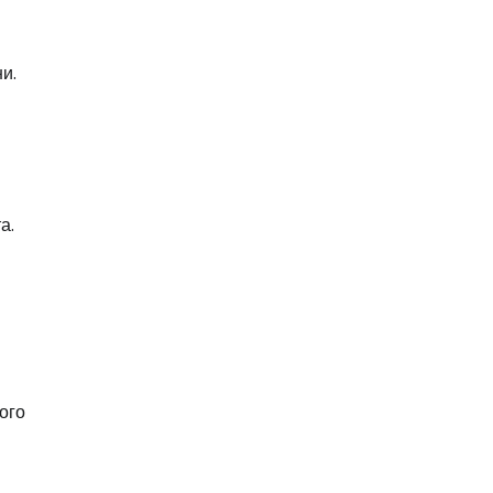
и.
а.
ого