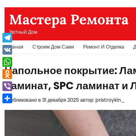
Перейти
к
Мастера Ремонта
содержимому
Уютный Дом
Главная
Строим Дом Сами
Ремонт И Отделка
Д
Telegram
VK
Напольное покрытие: Ла
WhatsApp
ламинат, SPC ламинат и 
Odnoklassniki
Viber
Опубликовано в
31 декабря 2025
автор:
pristroykin_
Отправить