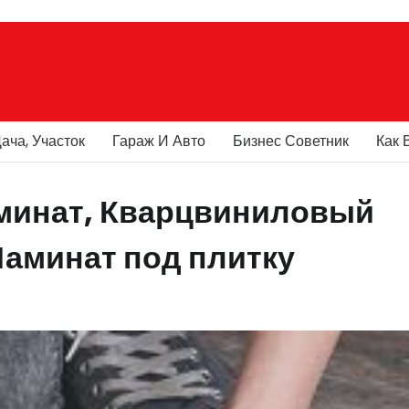
ача, Участок
Гараж И Авто
Бизнес Советник
Как 
минат, Кварцвиниловый
Ламинат под плитку