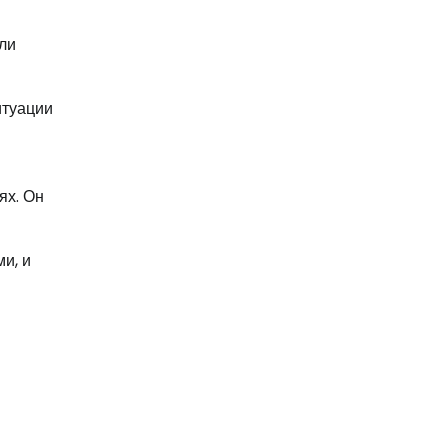
ли
итуации
ях. Он
и, и