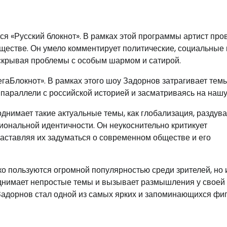
я «Русский блокнот». В рамках этой программы артист про
ществе. Он умело комментирует политические, социальные 
скрывая проблемы с особым шармом и сатирой.
аБлокнот». В рамках этого шоу Задорнов затрагивает темы
 параллели с российской историей и засматриваясь на нашу
днимает такие актуальные темы, как глобализация, раздув
циональной идентичности. Он неукоснительно критикует
заставляя их задуматься о современном обществе и его
о пользуются огромной популярностью среди зрителей, но 
однимает непростые темы и вызывает размышления у своей
Задорнов стал одной из самых ярких и запоминающихся фиг