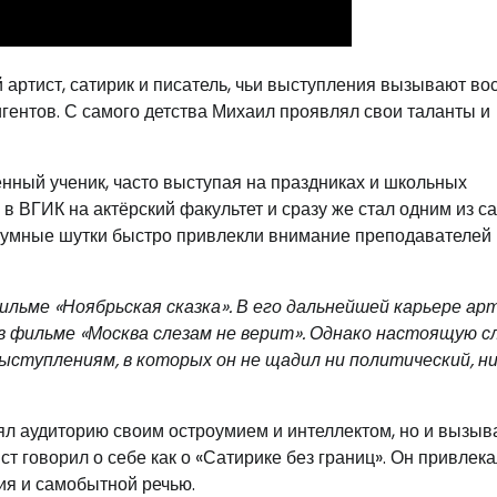
ртист, сатирик и писатель, чьи выступления вызывают вос
лигентов. С самого детства Михаил проявлял свои таланты и
енный ученик, часто выступая на праздниках и школьных
в ВГИК на актёрский факультет и сразу же стал одним из с
роумные шутки быстро привлекли внимание преподавателей 
ильме «Ноябрьская сказка». В его дальнейшей карьере а
в фильме «Москва слезам не верит». Однако настоящую с
ступлениям, в которых он не щадил ни политический, н
ял аудиторию своим остроумием и интеллектом, но и вызыв
 говорил о себе как о «Сатирике без границ». Он привлека
ия и самобытной речью.