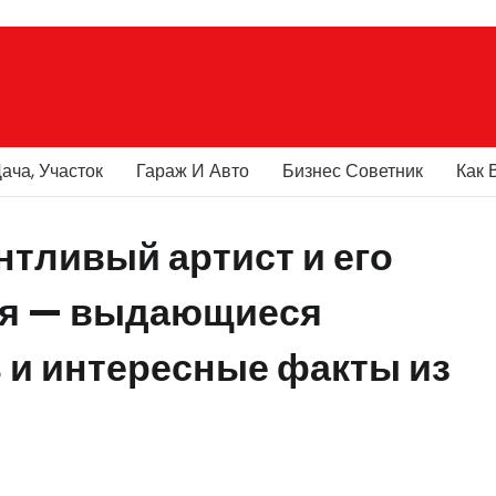
ача, Участок
Гараж И Авто
Бизнес Советник
Как 
тливый артист и его
ия — выдающиеся
 и интересные факты из