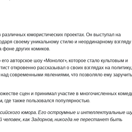
в различных юмористических проектах. Он выступал на
годаря своему уникальному стилю и неординарному взгляду
а фоне других комиков.
его авторское шоу «Монолог», которое стало культовым и
ист откровенно рассказывал о своих взглядах на политику,
я над современными явлениями, что позволяло ему заручит
ножестве сцен и принимал участие в многочисленных коме
ом, где также пользовался популярностью.
ссийского юмора. Его остроумные и интеллектуальные ш
й человек, как Задорнов, никогда не перестанет быть