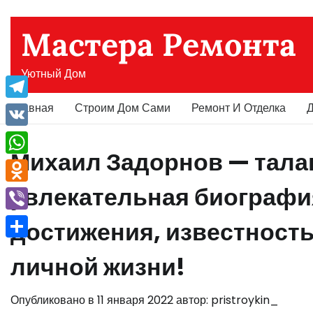
Перейти
к
Мастера Ремонта
содержимому
Уютный Дом
Главная
Строим Дом Сами
Ремонт И Отделка
Д
Telegram
VK
Михаил Задорнов — талан
WhatsApp
увлекательная биограф
Odnoklassniki
Viber
достижения, известность
Отправить
личной жизни!
Опубликовано в
11 января 2022
автор:
pristroykin_