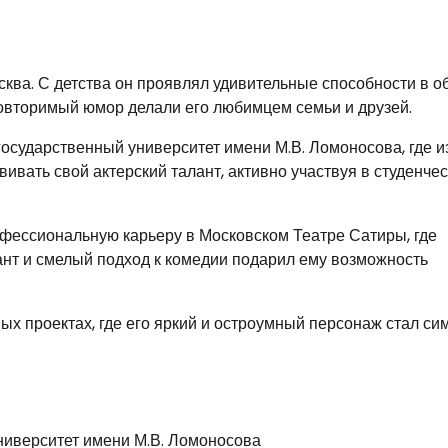
сква. С детства он проявлял удивительные способности в о
повторимый юмор делали его любимцем семьи и друзей.
осударственный университет имени М.В. Ломоносова, где и
вать свой актерский талант, активно участвуя в студенчес
фессиональную карьеру в Московском Театре Сатиры, где
ант и смелый подход к комедии подарил ему возможность
ных проектах, где его яркий и остроумный персонаж стал с
ниверситет имени М.В. Ломоносова