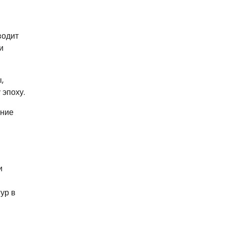
водит
и
,
 эпоху.
ание
и
ур в