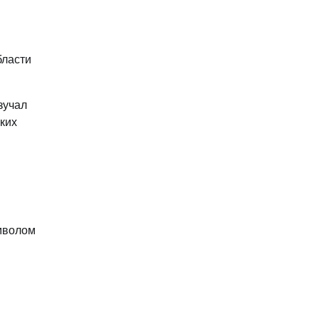
бласти
зучал
ких
имволом