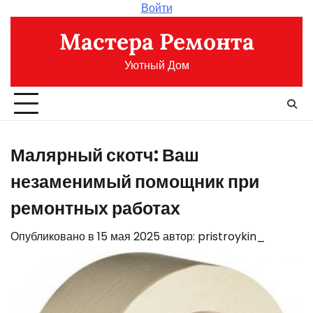
Перейти
Войти
к
Мастера Ремонта
содержимому
Уютный Дом
Малярный скотч: Ваш
незаменимый помощник при
ремонтных работах
Опубликовано в
15 мая 2025
автор:
pristroykin_