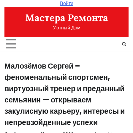
Перейти
Войти
к
Мастера Ремонта
содержимому
Уютный Дом
Малозёмов Сергей –
феноменальный спортсмен,
виртуозный тренер и преданный
семьянин — открываем
закулисную карьеру, интересы и
непревзойденные успехи