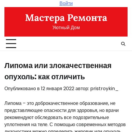
Перейти
Войти
к
Мастера Ремонта
содержимому
Уютный Дом
Липома или злокачественная
опухоль: как отличить
Опубликовано в
12 января 2022
автор:
pristroykin_
Липома – это доброкачественное образование, не
представляющее опасности для здоровья, но врачи
рекомендуют обследовать все подозрительные
уплотнения на теле. С помощью современных методов
диагностики можно определить жировик или опухоль