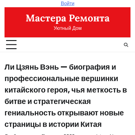
Перейти
Войти
к
Мастера Ремонта
содержимому
Уютный Дом
Ли Цзянь Вэнь — биография и
профессиональные вершинки
китайского героя, чья меткость в
битве и стратегическая
гениальность открывают новые
страницы в истории Китая