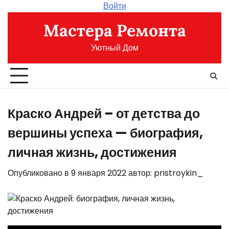
Перейти
Войти
к
Мастера Ремонта
содержимому
Уютный Дом
Краско Андрей – от детства до
вершины успеха — биография,
личная жизнь, достижения
Опубликовано в
9 января 2022
автор:
pristroykin_