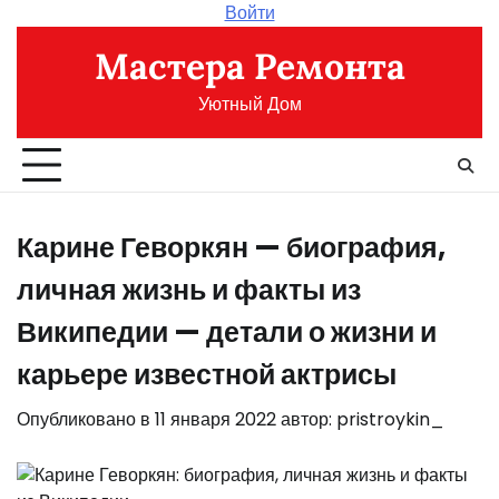
Перейти
Войти
к
Мастера Ремонта
содержимому
Уютный Дом
Карине Геворкян — биография,
личная жизнь и факты из
Википедии — детали о жизни и
карьере известной актрисы
Опубликовано в
11 января 2022
автор:
pristroykin_