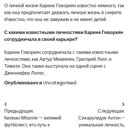
О личной жизни Карине Геворкян известно немного, так
как она предпочитает держать личную жизнь в секрете.
Известно, что она не замужем и не имеет детей.
С какими известными личностями Карине Геворкян
сотрудничала в своей карьере?
Карине Геворкян сотрудничала с такими известными
личностями, как Артур Меквелян, Григорий Лепс и
Тимати. Она также выступала на одной сцене с
Дженнифер Лопес.
Опубликовано в
Uncategorised
Навигация
Предыдущая:
Следующая:
по
Килиан Мбаппе — великий
Сихарулидзе Антон –
записям
футболист, его путь к
уникальная личность,