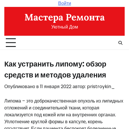
Перейти
Войти
к
Мастера Ремонта
содержимому
Уютный Дом
Как устранить липому: обзор
средств и методов удаления
Опубликовано в
11 января 2022
автор:
pristroykin_
Липома – это доброкачественная опухоль из липидных
отложений и соединительной ткани, которая
локализуется под кожей или на внутренних органах.
Уплотнение круглой формы в капсуле, корень
отсутствует. Если пациента беспокоят болезненные