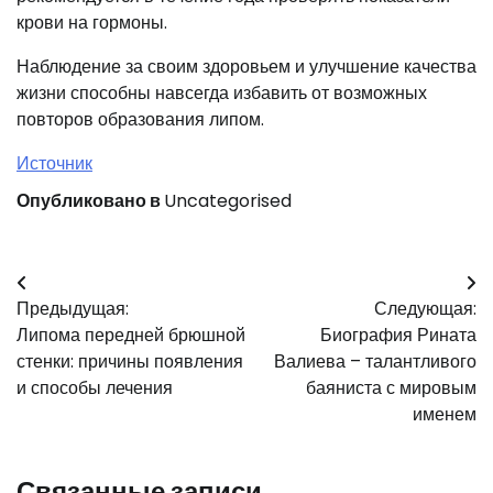
крови на гормоны.
Наблюдение за своим здоровьем и улучшение качества
жизни способны навсегда избавить от возможных
повторов образования липом.
Источник
Опубликовано в
Uncategorised
Навигация
Предыдущая:
Следующая:
по
Липома передней брюшной
Биография Рината
записям
стенки: причины появления
Валиева – талантливого
и способы лечения
баяниста с мировым
именем
Связанные записи