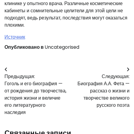
клинике у опытного врача. Различные косметические
кабинеты и сомнительные целители для этой цели не
подходят, ведь результат, последствия могут оказаться
плохими.
Источник
Опубликовано в
Uncategorised
Навигация
Предыдущая:
Следующая:
по
Гоголь и его биография —
Биография А.А. Фета —
записям
от рождения до творчества,
рассказ о жизни и
история жизни и величие
творчестве великого
его литературного
русского поэта
наследия
Связанные записи