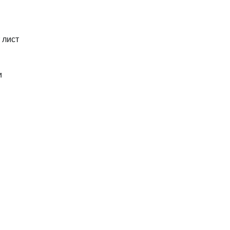
 лист
и