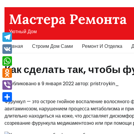
Перейти
к
Мастера Ремонта
содержимому
Уютный Дом
Главная
Строим Дом Сами
Ремонт И Отделка
Д
Telegram
VK
Как сделать так, чтобы 
WhatsApp
Odnoklassniki
Опубликовано в
9 января 2022
автор:
pristroykin_
Viber
Фурункул — это острое гнойное воспаление волосяного 
Отправить
авитаминозом, нарушением процесса метаболизма и при
длительно находиться на коже, что доставляет дискомфо
созревание фурункула медикаментозно или при помощи 