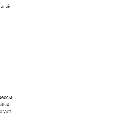
льный
рессы
зных
огает