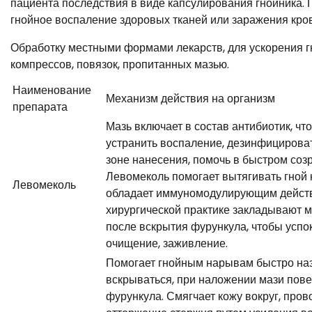
пациента последствия в виде капсулирования гнойника. 
гнойное воспаление здоровых тканей или заражения кров
Обработку местными формами лекарств, для ускорения г
компрессов, повязок, пропитанных мазью.
Наименование
Механизм действия на организм
препарата
Мазь включает в состав антибиотик, чт
устранить воспаление, дезинфицироват
зоне нанесения, помочь в быстром соз
Левомеколь помогает вытягивать гной 
Левомеколь
обладает иммуномодулирующим действ
хирургической практике закладывают м
после вскрытия фурункула, чтобы успо
очищение, заживление.
Помогает гнойным нарывам быстро наз
вскрываться, при наложении мази пов
фурункула. Смягчает кожу вокруг, пров