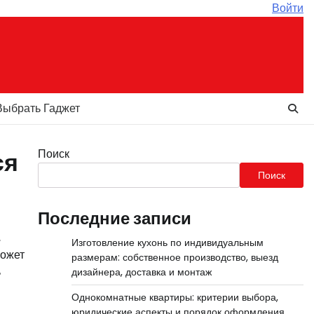
Войти
Выбрать Гаджет
Поиск
ся
Поиск
Последние записи
,
Изготовление кухонь по индивидуальным
может
размерам: собственное производство, выезд
ь
дизайнера, доставка и монтаж
Однокомнатные квартиры: критерии выбора,
юридические аспекты и порядок оформления