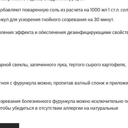
бавляют поваренную соль из расчета на 1000 мл 1 ст.л. сол
кул для ускорения гнойного созревания на 30 минут.
усиления эффекта и обеспечения дезинфицирующими свойст
ной свеклы, запеченного лука, тертого сырого картофеля,
 гноя с фурункула можно, пропитав ватный спонж и приложи
озревания болезненного фурункула можно исключительно п
чтобы убедиться в отсутствии аллергии на натуральные