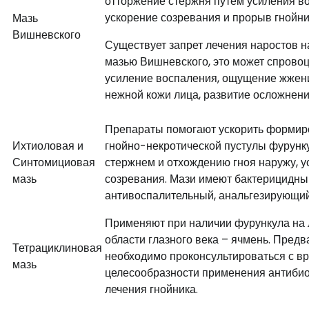
отторжение стержня путем усиления в
ускорение созревания и прорыв гнойни
Мазь
Вишневского
Существует запрет лечения наростов н
мазью Вишневского, это может спрово
усиление воспаления, ощущение жжени
нежной кожи лица, развитие осложнени
Препараты помогают ускорить формир
Ихтиоловая и
гнойно-некротической пустулы фурунк
Синтомициовая
стержнем и отхождению гноя наружу, у
мазь
созревания. Мази имеют бактерицидны
антивоспалительный, анальгезирующи
Применяют при наличии фурункула на 
области глазного века – ячмень. Пред
Тетрациклиновая
необходимо проконсультироваться с в
мазь
целесообразности применения антибио
лечения гнойника.