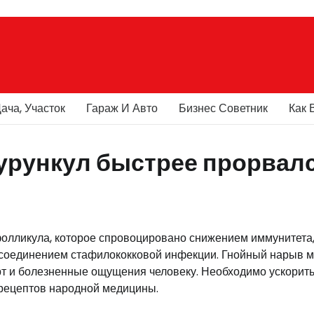
ача, Участок
Гараж И Авто
Бизнес Советник
Как 
фурункул быстрее прорвал
фолликула, которое спровоцировано снижением иммунитета
соединением стафилококковой инфекции. Гнойный нарыв 
рт и болезненные ощущения человеку. Необходимо ускорит
рецептов народной медицины.