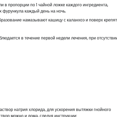
ли в пропорции по 1 чайной ложке каждого ингредиента,
 фурункула каждый день на ночь.
образование намазывают кашицу с каланхоэ и поверх крепят
людается в течение первой недели лечения, при отсутстви
аствор натрия хлорида, для ускорения вытяжки гнойного
твор можно и дома, следуя инструкции: