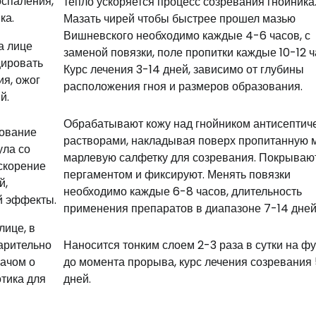
оспаления,
тепло ускоряется процесс созревания гнойника
ка.
Мазать чирей чтобы быстрее прошел мазью
Вишневского необходимо каждые 4-6 часов, с
а лице
заменой повязки, поле пропитки каждые 10-12 ч
цировать
Курс лечения 3-14 дней, зависимо от глубины
я, ожог
расположения гноя и размеров образования.
й.
Обрабатывают кожу над гнойником антисептич
ование
растворами, накладывая поверх пропитанную 
ула со
марлевую салфетку для созревания. Покрываю
скорение
пергаментом и фиксируют. Менять повязки
й,
необходимо каждые 6-8 часов, длительность
й эффекты.
применения препаратов в диапазоне 7-14 дней
лице, в
варительно
Наносится тонким слоем 2-3 раза в сутки на ф
рачом о
до момента прорыва, курс лечения созревания
тика для
дней.