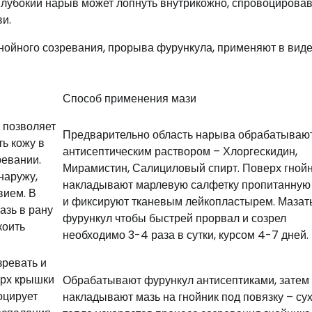
Глубокий нарыв может лопнуть внутрикожно, спровоцирова
и.
нойного созревания, прорыва фурункула, применяют в вид
Способ применения мази
о позволяет
Предварительно область нарыва обрабатываю
ь кожу в
антисептическим раствором – Хлоргескидин,
ревании.
Мирамистин, Салициловый спирт. Поверх гной
наружу,
накладывают марлевую салфетку пропитанную
ием. В
и фиксируют тканевым лейкопластырем. Мазат
азь в рану
фурункул чтобы быстрей прорвал и созрел
коить
необходимо 3-4 раза в сутки, курсом 4-7 дней.
ревать и
ерх крышки
Обрабатывают фурункул антисептиками, затем
оцирует
накладывают мазь на гнойник под повязку – су