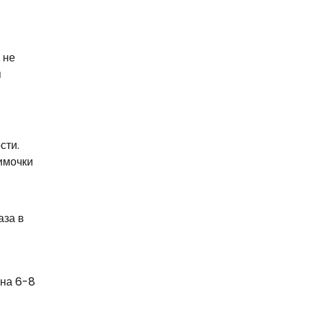
 не
я
сти.
имочки
аза в
 на 6-8