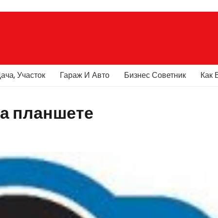
ача, Участок
Гараж И Авто
Бизнес Советник
Как 
на планшете