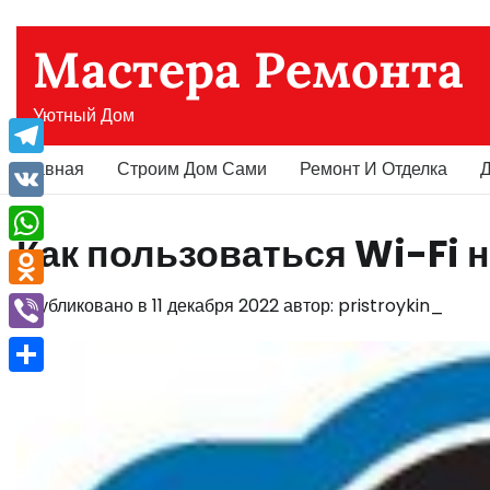
Перейти
к
Мастера Ремонта
содержимому
Уютный Дом
Главная
Строим Дом Сами
Ремонт И Отделка
Д
Telegram
VK
Как пользоваться Wi-Fi 
WhatsApp
Odnoklassniki
Опубликовано в
11 декабря 2022
автор:
pristroykin_
Viber
Отправить