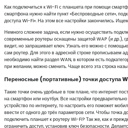
Как подключиться к Wi-Fi с планшета при помощи смартф
смартфона нужно найти пункт «Беспроводные сети», подк
доступа Wi-Fi». На этом все настройки закончились. Ище
Немного сложнее задача, если нужно осуществить подклю
современные роутеры оснащены защитой WAP (и др.), где
видит, но запрашивает ключ. Узнать его можно с помощь
сам роутер. Для этого в адресной строке прописываем адр
необходимо найти раздел WAN, в котором есть подкатегори
при желании, можно сменить. Чаще всего эта строка наз
Переносные (портативные) точки доступа Wi
Такие точки очень удобные в том плане, что интернет пос
на смартфон или ноутбук. Все настройки предварительно
устройство по интернету, то настроить его поможет моби
ввести от одного до трёх параметров сети. Чтобы точка д
подключить планшет к роутеру Wi-Fi? Так же, как и прежде
ограничить доступ, установив ключ безопасности. Делаетс