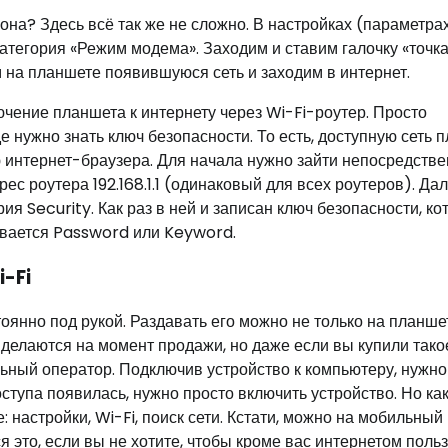
она? Здесь всё так же не сложно. В настройках (параметра
атегория «Режим модема». Заходим и ставим галочку «точк
м на планшете появившуюся сеть и заходим в интернет.
чение планшета к интернету через Wi-Fi-роутер. Просто
 нужно знать ключ безопасности. То есть, доступную сеть 
ю интернет-браузера. Для начала нужно зайти непосредстве
ес роутера 192.168.1.1 (одинаковый для всех роутеров). Да
я Security. Как раз в ней и записан ключ безопасности, ко
ывается Password или Keyword.
-Fi
тоянно под рукой. Раздавать его можно не только на планшет
 делаются на момент продажи, но даже если вы купили тако
льный оператор. Подключив устройство к компьютеру, нужно
оступа появилась, нужно просто включить устройство. Но ка
: настройки, Wi-Fi, поиск сети. Кстати, можно на мобильный
я это, если вы не хотите, чтобы кроме вас интернетом поль