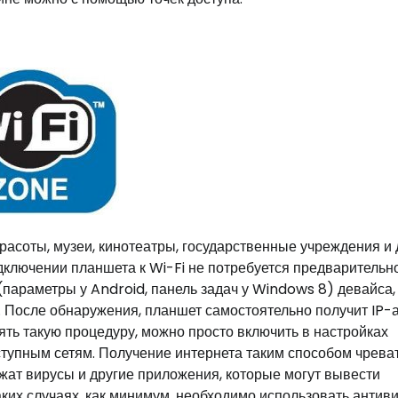
расоты, музеи, кинотеатры, государственные учреждения и 
дключении планшета к Wi-Fi не потребуется предварительн
(параметры у Android, панель задач у Windows 8) девайса,
и. После обнаружения, планшет самостоятельно получит IP-
ть такую процедуру, можно просто включить в настройках
тупным сетям. Получение интернета таким способом чрева
ат вирусы и другие приложения, которые могут вывести
таких случаях, как минимум, необходимо использовать антиви