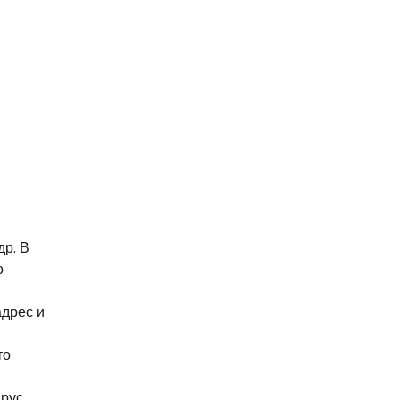
др. В
о
адрес и
то
рус,