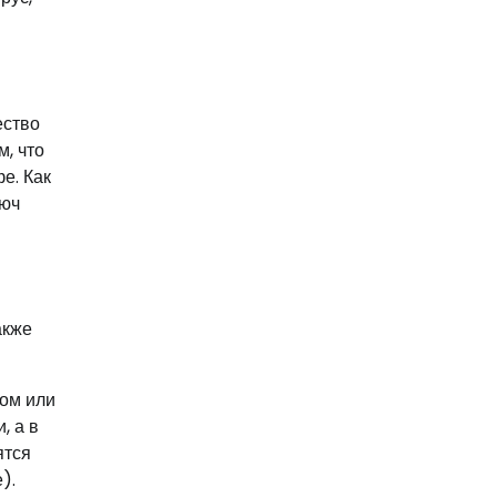
ество
м, что
е. Как
люч
акже
ком или
, а в
ятся
).