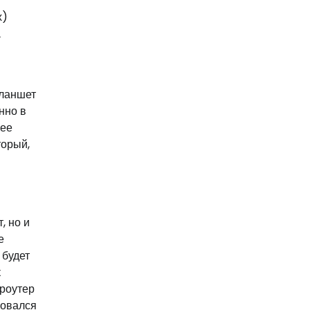
х)
а
планшет
нно в
лее
торый,
, но и
е
 будет
к
 роутер
зовался