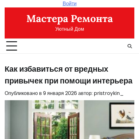
Перейти
Войти
к
Мастера Ремонта
содержимому
Уютный Дом
Как избавиться от вредных
привычек при помощи интерьера
Опубликовано в
9 января 2026
автор:
pristroykin_