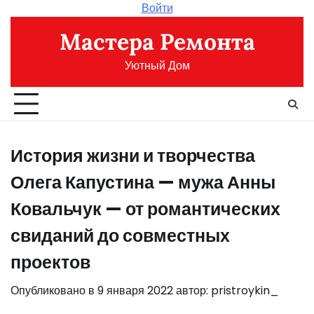
Перейти
Войти
к
Мастера Ремонта
содержимому
Уютный Дом
История жизни и творчества
Олега Капустина — мужа Анны
Ковальчук — от романтических
свиданий до совместных
проектов
Опубликовано в
9 января 2022
автор:
pristroykin_