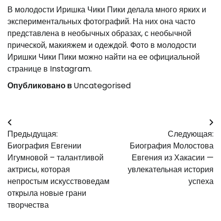
В молодости Иришка Чики Пики делала много ярких и
экспериментальных фотографий. На них она часто
представлена в необычных образах, с необычной
прической, макияжем и одеждой. Фото в молодости
Иришки Чики Пики можно найти на ее официальной
странице в Instagram.
Опубликовано в
Uncategorised
Навигация
Предыдущая:
Следующая:
по
Биография Евгении
Биография Молостова
записям
Игумновой – талантливой
Евгения из Хакасии —
актрисы, которая
увлекательная история
непростым искусствоведам
успеха
открыла новые грани
творчества