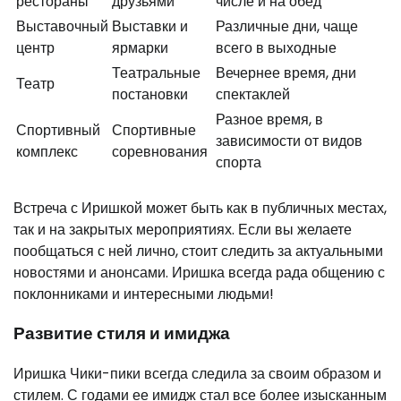
рестораны
друзьями
числе и на обед
Выставочный
Выставки и
Различные дни, чаще
центр
ярмарки
всего в выходные
Театральные
Вечернее время, дни
Театр
постановки
спектаклей
Разное время, в
Спортивный
Спортивные
зависимости от видов
комплекс
соревнования
спорта
Встреча с Иришкой может быть как в публичных местах,
так и на закрытых мероприятиях. Если вы желаете
пообщаться с ней лично, стоит следить за актуальными
новостями и анонсами. Иришка всегда рада общению с
поклонниками и интересными людьми!
Развитие стиля и имиджа
Иришка Чики-пики всегда следила за своим образом и
стилем. С годами ее имидж стал все более изысканным