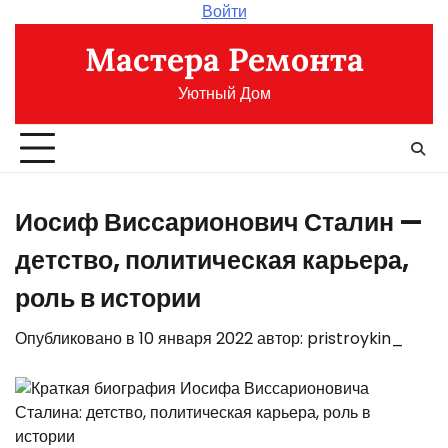
Перейти
Войти
к
Мастера Ремонта
содержимому
Уютный Дом
Иосиф Виссарионович Сталин —
детство, политическая карьера,
роль в истории
Опубликовано в
10 января 2022
автор:
pristroykin_