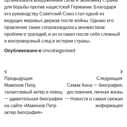
организовать вооруженные силы и экономику страны
для борьбы против нацистской Германии. Благодаря
его руководству Советский Союз стал одной из
ведущих мировых держав после войны. Однако его
правление также сопровождалось множеством
проблем и трагедий, и он оставил после себя сложный
и контроверзный след в истории страны.
Опубликовано в
Uncategorised
Навигация
Предыдущая:
Следующая:
по
Мамонов Петр,
Семак Анна — биография,
записям
талантливый актер и певец
достижения, личная жизнь
— удивительная биография
— Новости и самая свежая
на сайте «Мамонов Петр
информация
актер биография»