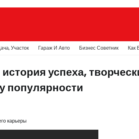
ача, Участок
Гараж И Авто
Бизнес Советник
Как 
 история успеха, творческ
ну популярности