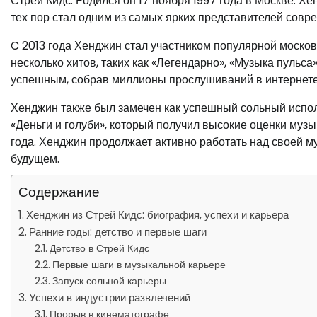
Стрей Кидс. Родился он 17 ноября 1997 года в Москве. Х
тех пор стал одним из самых ярких представителей совр
C 2013 года Хенджин стал участником популярной москов
несколько хитов, таких как «Легендарно», «Музыка пульса
успешным, собрав миллионы прослушиваний в интернете 
Хенджин также был замечен как успешный сольный испол
«Деньги и голуби», который получил высокие оценки муз
года. Хенджин продолжает активно работать над своей 
будущем.
Содержание
Хенджин из Стрей Кидс: биография, успехи и карьера
Ранние годы: детство и первые шаги
Детство в Стрей Кидс
Первые шаги в музыкальной карьере
Запуск сольной карьеры
Успехи в индустрии развлечений
Прорыв в кинематографе