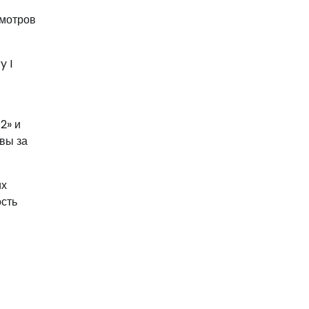
смотров
y I
2» и
ывы за
их
сть