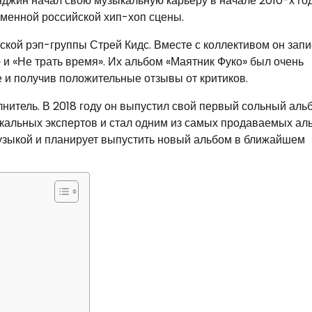
енджин начал свою музыкальную карьеру в начале 2010-х год
еменной российской хип-хоп сцены.
ской рэп-группы Стрей Кидс. Вместе с коллективом он зап
» и «Не трать время». Их альбом «Маятник Фуко» был очень
и получив положительные отзывы от критиков.
нитель. В 2018 году он выпустил свой первый сольный аль
ыкальных экспертов и стал одним из самых продаваемых а
музыкой и планирует выпустить новый альбом в ближайшем