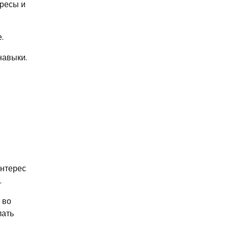
ересы и
.
навыки.
интерес
.
 во
лать