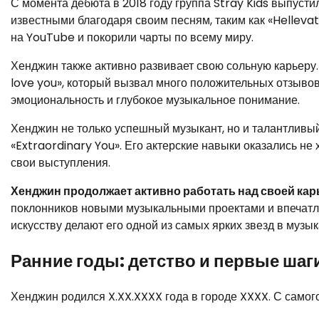
С момента дебюта в 2018 году группа Stray Kids выпусти
известными благодаря своим песням, таким как «Hellevat
на YouTube и покорили чарты по всему миру.
Хенджин также активно развивает свою сольную карьеру.
love you», который вызвал много положительных отзыво
эмоциональность и глубокое музыкальное понимание.
Хенджин не только успешный музыкант, но и талантливый 
«Extraordinary You». Его актерские навыки оказались не
свои выступления.
Хенджин продолжает активно работать над своей кар
поклонников новыми музыкальными проектами и впечатл
искусству делают его одной из самых ярких звезд в музы
Ранние годы: детство и первые шаг
Хенджин родился X.XX.XXXX года в городе XXXX. С самого