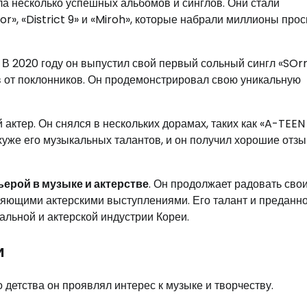
ла несколько успешных альбомов и синглов. Они стали
or», «District 9» и «Miroh», которые набрали миллионы про
 В 2020 году он выпустил свой первый сольный сингл «SOrr
в от поклонников. Он продемонстрировал свою уникальную
актер. Он снялся в нескольких дорамах, таких как «A-TEEN 
 хуже его музыкальных талантов, и он получил хорошие отз
ьерой в музыке и актерстве
. Он продолжает радовать сво
яющими актерскими выступлениями. Его талант и преданно
кальной и актерской индустрии Кореи.
и
 детства он проявлял интерес к музыке и творчеству.