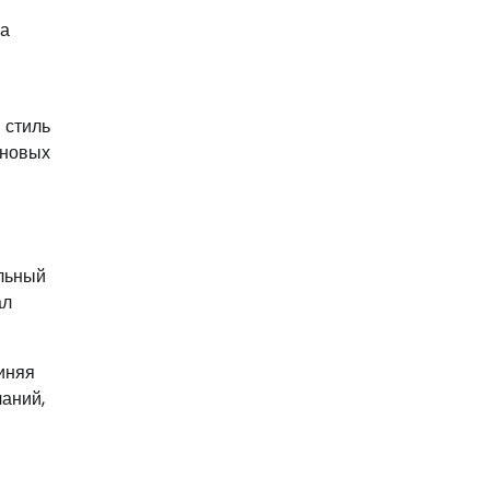
на
 стиль
 новых
ольный
ал
иняя
чаний,