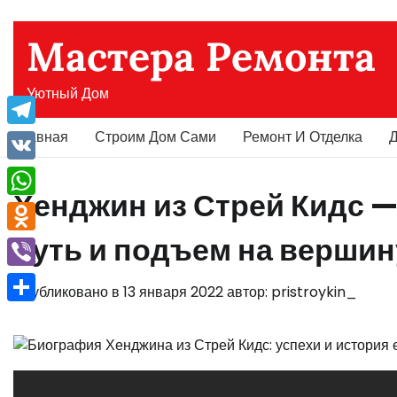
Перейти
к
Мастера Ремонта
содержимому
Уютный Дом
Главная
Строим Дом Сами
Ремонт И Отделка
Д
Telegram
VK
Хенджин из Стрей Кидс —
WhatsApp
путь и подъем на верши
Odnoklassniki
Viber
Опубликовано в
13 января 2022
автор:
pristroykin_
Отправить