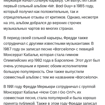
Меркьюри начал сольную карьеру. Он выпустил свой
первый сольный альбом «Mr. Bad Guy» в 1985 году,
который получил как положительные, так и
отрицательные отзывы от критиков. Однако, несмотря
на это, альбом добрался до верхних строчек
музыкальных чартов во многих странах.
В период своей сольной карьеры, Фредди также
сотрудничал с другими известными музыкантами. В
1987 году он записал песню «Barcelona» с певицей
Монсеррат Кабалье, которая стала гимном
Олимпийских игр 1992 года в Барселоне. Этот дуэт был
очень успешным и принес обоим исполнителям
большую популярность. Они также выпустили
совместный альбом с тем же названием «Barcelona».
В 1991 году Фредди Меркьюри сотрудничал с группой
Монсеррат Кабалье «How Can I Go On?», их
совместная песня, стала популярной и была хорошо
принята публикой. Также в этом году Фредди записал