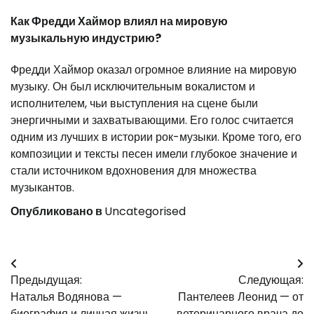
Как Фредди Хаймор влиял на мировую
музыкальную индустрию?
Фредди Хаймор оказал огромное влияние на мировую
музыку. Он был исключительным вокалистом и
исполнителем, чьи выступления на сцене были
энергичными и захватывающими. Его голос считается
одним из лучших в истории рок-музыки. Кроме того, его
композиции и тексты песен имели глубокое значение и
стали источником вдохновения для множества
музыкантов.
Опубликовано в
Uncategorised
Навигация
Предыдущая:
Следующая:
по
Наталья Водянова —
Пантелеев Леонид — от
биография и личная жизнь
ветеринарного врача до