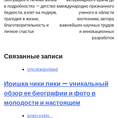
записям
в подробностях — детство в
международно признанного
бедности, взлет на подиум,
ученого в области
трагедия в жизни,
зоотехники, автора
благотворительность и
важнейших научных трудов
личное счастье
и инновационных
разработок
Связанные записи
Uncategorised
Иришка чики пики — уникальный
обзор ее биографии и фото в
молодости и настоящем
pristroykin_