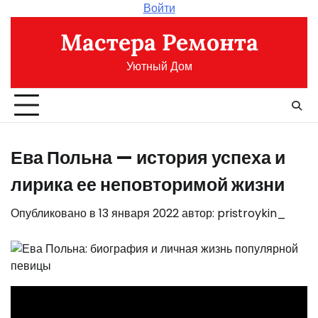
Перейти
Войти
к
Мастера Ремонта
содержимому
Уютный Дом
Ева Польна — история успеха и
лирика ее неповторимой жизни
Опубликовано в
13 января 2022
автор:
pristroykin_