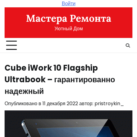
Перейти
Войти
к
Мастера Ремонта
содержимому
Уютный Дом
Cube iWork 10 Flagship
Ultrabook – гарантированно
надежный
Опубликовано в
11 декабря 2022
автор:
pristroykin_