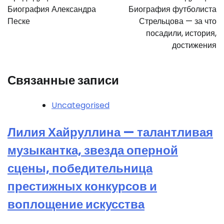
по
Биография Александра
Биография футболиста
записям
Песке
Стрельцова — за что
посадили, история,
достижения
Связанные записи
Uncategorised
Лилия Хайруллина — талантливая
музыкантка, звезда оперной
сцены, победительница
престижных конкурсов и
воплощение искусства