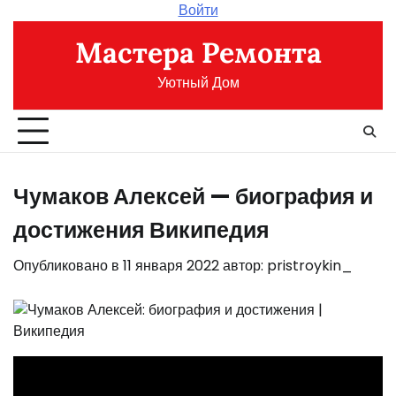
Перейти
Войти
к
Мастера Ремонта
содержимому
Уютный Дом
Чумаков Алексей — биография и
достижения Википедия
Опубликовано в
11 января 2022
автор:
pristroykin_