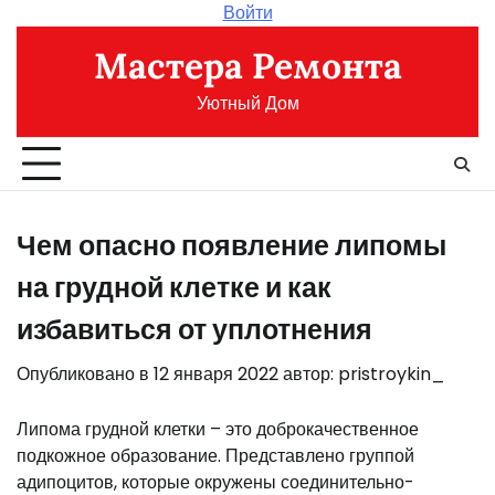
Перейти
Войти
к
Мастера Ремонта
содержимому
Уютный Дом
Чем опасно появление липомы
на грудной клетке и как
избавиться от уплотнения
Опубликовано в
12 января 2022
автор:
pristroykin_
Липома грудной клетки – это доброкачественное
подкожное образование. Представлено группой
адипоцитов, которые окружены соединительно-