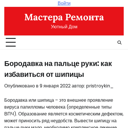
Перейти
Войти
к
Мастера Ремонта
содержимому
Уютный Дом
Бородавка на пальце руки: как
избавиться от шипицы
Опубликовано в
9 января 2022
автор:
pristroykin_
Бородавка или шипица – это внешнее проявление
вируса папилломы человека (определенные типы
ВПЧ). Образование является косметическим дефектом,
может приносить ряд неудобств. Вывести шипицу на
пальце руки мало, необходимо комплексное лечение