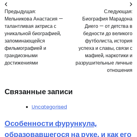
Навигация
Предыдущая:
Следующая:
по
Мельникова Анастасия —
Биография Марадона
записям
талантливая актриса с
Диего — от детства в
уникальной биографией,
бедности до великого
запоминающейся
футболиста, история
фильмографией и
успеха и славы, связи с
грандиозными
мафией, наркотики и
достижениями
разрушительные личные
отношения
Связанные записи
Uncategorised
Особенности фурункула,
образовавшегося на руке, и как его